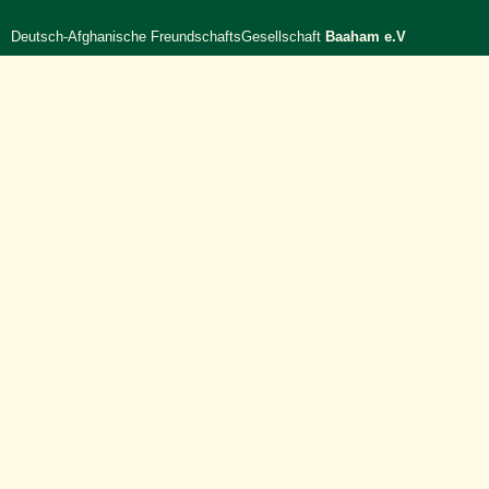
Deutsch-Afghanische FreundschaftsGesellschaft
Baaham e.V
Postanschrift:
Spreetalalle 1, 14050 Berlin
Email:
info@baaham.de
Spendenkonto:
Postbank
IBAN:
DE71 1001 0010 0787 1911 34
BIC:
PBNKDEFFXXX