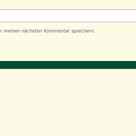
ür meinen nächsten Kommentar speichern.
Presse
|
Impressum
|
Datenschutz
Deutsch-Afghanische FreundschaftsGesellschaft
Baaham e.V
S
Postanschrift:
Spreetalalle 1, 14050 Berlin
I
Email:
info@baaham.de
B