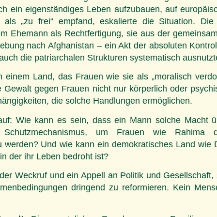
ch ein eigenständiges Leben aufzubauen, auf europäisc
ls „zu frei“ empfand, eskalierte die Situation. Die 
hrem Ehemann als Rechtfertigung, sie aus der gemeins
hiebung nach Afghanistan – ein Akt der absoluten Kontr
 auch die patriarchalen Strukturen systematisch ausnutzt
in einem Land, das Frauen wie sie als „moralisch verdo
wie Gewalt gegen Frauen nicht nur körperlich oder psyc
bhängigkeiten, die solche Handlungen ermöglichen.
n auf: Wie kann es sein, dass ein Mann solche Macht ü
n Schutzmechanismus, um Frauen wie Rahima d
werden? Und wie kann ein demokratisches Land wie De
in der ihr Leben bedroht ist?
der Weckruf und ein Appell an Politik und Gesellschaft, 
menbedingungen dringend zu reformieren. Kein Mensch