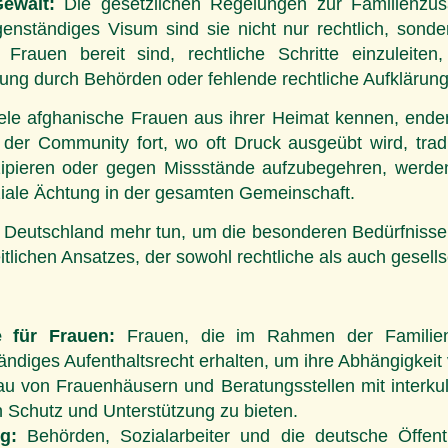
Gewalt:
Die gesetzlichen Regelungen zur Familienzu
enständiges Visum sind sie nicht nur rechtlich, sonder
auen bereit sind, rechtliche Schritte einzuleiten
ung durch Behörden oder fehlende rechtliche Aufklärung
 viele afghanische Frauen aus ihrer Heimat kennen, end
er Community fort, wo oft Druck ausgeübt wird, tradi
ipieren oder gegen Missstände aufzubegehren, werden
oziale Ächtung in der gesamten Gemeinschaft.
Deutschland mehr tun, um die besonderen Bedürfnisse 
itlichen Ansatzes, der sowohl rechtliche als auch gesell
e für Frauen:
Frauen, die im Rahmen der Familie
tändiges Aufenthaltsrecht erhalten, um ihre Abhängigkei
 von Frauenhäusern und Beratungsstellen mit interkult
n Schutz und Unterstützung zu bieten.
g:
Behörden, Sozialarbeiter und die deutsche Öffentl