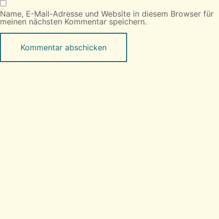
Name, E-Mail-Adresse und Website in diesem Browser für
meinen nächsten Kommentar speichern.
Presse
|
Impressum
|
Datenschutz
Deutsch-Afghanische FreundschaftsGesellschaft
Baaham e.V
Postanschrift:
Spreetalalle 1, 14050 Berlin
Email:
info@baaham.de